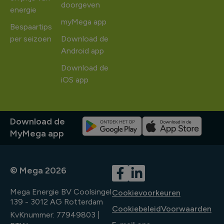
doorgeven
energie
myMega app
Bespaartips
per seizoen
Download de
Android app
Download de
iOS app
Download de
MyMega app
© Mega 2026
Mega Energie BV Coolsingel
Cookievoorkeuren
139 - 3012 AG Rotterdam
Cookiebeleid
Voorwaarden
KvKnummer: 77949803 |