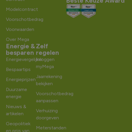
Beste Keuze Award
Modelcontract
Voorschotbedrag
Voorwaarden
Over Mega
Energie &
Zelf
besparen
regelen
Energievergelijker
Inloggen
myMega
Bespaartips
Jaarrekening
Energieprijzen
bekijken
Duurzame
Voorschotbedrag
energie
aanpassen
Nieuws &
Verhuizing
artikelen
doorgeven
Geopolitiek
Meterstanden
en prijs van