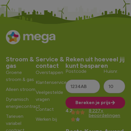
Stroom &
Service &
Reken uit hoeveel jij
gas
contact
kunt besparen
Postcode
Huisnr.
Groene
Overstappen
stroom & gas
Klantenservice
Alleen stroom
Veelgestelde
Dynamisch
vragen
Bereken je prijs
energiecontract
Contact
4.2
8.227+
Alternative:
beoordelingen
Tarieven
Werken bij
variabel
contract