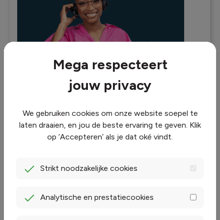
Mega respecteert
jouw privacy
We gebruiken cookies om onze website soepel te
Beeld: Arthur Lambillotte, unsplash.com
laten draaien, en jou de beste ervaring te geven. Klik
op ‘Accepteren’ als je dat oké vindt.
Regel het in de
Strikt noodzakelijke cookies
MyMega app
Analytische en prestatiecookies
Check hoeveel energie je wanneer
verbruikt