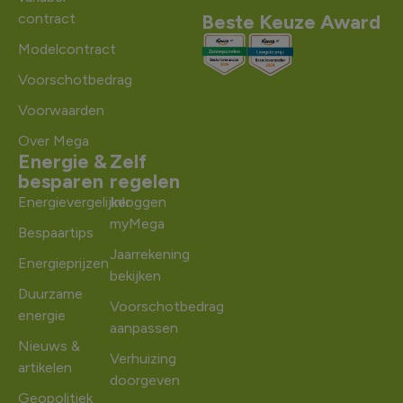
contract
Beste Keuze Award
Modelcontract
Voorschotbedrag
Voorwaarden
Over Mega
Energie &
Zelf
besparen
regelen
Energievergelijker
Inloggen
myMega
Bespaartips
Jaarrekening
Energieprijzen
bekijken
Duurzame
Voorschotbedrag
energie
aanpassen
Nieuws &
Verhuizing
artikelen
doorgeven
Geopolitiek