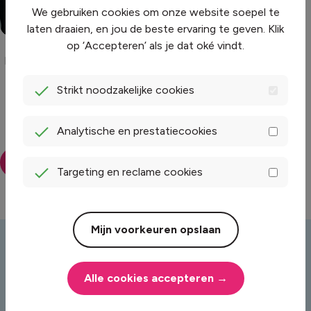
We gebruiken cookies om onze website soepel te
laten draaien, en jou de beste ervaring te geven. Klik
Groen is de standaard
op ‘Accepteren’ als je dat oké vindt.
Kiezen voor Mega betekent kiezen voor groen. Al onze
stroom komt uit hernieuwbare bronnen en is officieel
Strikt noodzakelijke cookies
gecertificeerd. Zo weet je zeker dat je niet alleen slim
bezig bent voor je portemonnee, maar ook meewerkt
aan een toekomstbestendig energiesysteem.
Analytische en prestatiecookies
Meer over duurzame energie
Targeting en reclame cookies
Mijn voorkeuren opslaan
Overstappen
naar
Alle cookies accepteren →
Mega