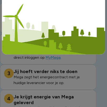
Regel het binnen 5 minuten
Aanmelden is super gemakkelijk
Bereken
je tarief bij Mega of bel met een
energiespecialist op
010 - 88 000 88
.
Contract binnen 48 uur in je
mailbox
Zodra je het contract ontvangt, kun je ook
direct inloggen op
MyMega
.
Jij hoeft verder niks te doen
Mega zegt het energiecontract met je
huidige leverancier voor je op.
Je krijgt energie van Mega
geleverd