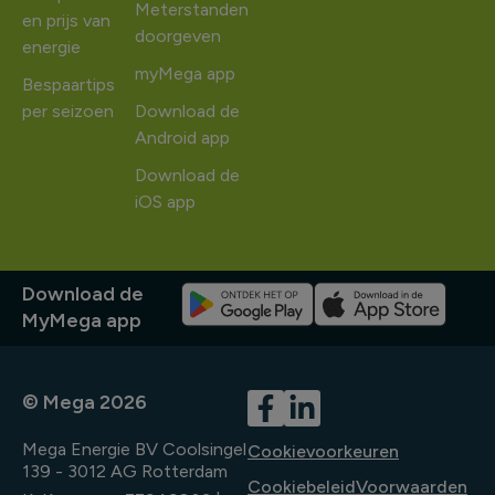
Meterstanden
en prijs van
doorgeven
energie
myMega app
Bespaartips
per seizoen
Download de
Android app
Download de
iOS app
Download de
MyMega app
© Mega 2026
Mega Energie BV Coolsingel
Cookievoorkeuren
139 - 3012 AG Rotterdam
Cookiebeleid
Voorwaarden