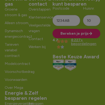
gas
contact
kunt besparen
Postcode
Huisnr.
Groene
Overstappen
stroom & gas
Klantenservice
Alleen stroom
Veelgestelde
Dynamisch
vragen
Bereken je prijs
energiecontract
Contact
4.2
8.227+
Alternative:
beoordelingen
Tarieven
Werken bij
variabel
contract
Beste Keuze Award
Modelcontract
Voorschotbedrag
Voorwaarden
Over Mega
Energie &
Zelf
besparen
regelen
Energievergelijker
Inloggen