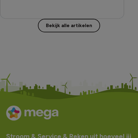
Bekijk alle artikelen
Stroom &
Service &
Reken uit hoeveel jij