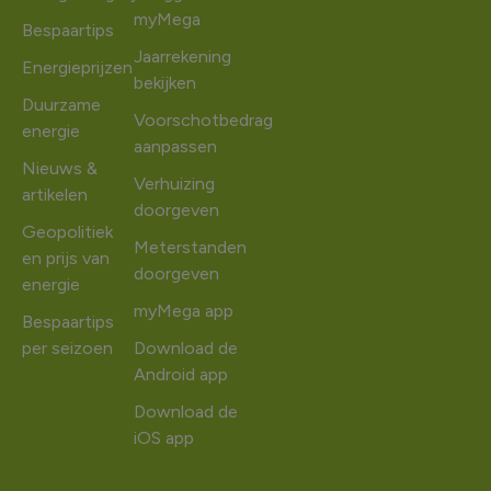
myMega
Bespaartips
Jaarrekening
Energieprijzen
bekijken
Duurzame
Voorschotbedrag
energie
aanpassen
Nieuws &
Verhuizing
artikelen
doorgeven
Geopolitiek
Meterstanden
en prijs van
doorgeven
energie
myMega app
Bespaartips
per seizoen
Download de
Android app
Download de
iOS app