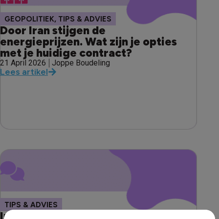
,
GEOPOLITIEK
TIPS & ADVIES
Door Iran stijgen de
energieprijzen. Wat zijn je opties
met je huidige contract?
21 April 2026
Joppe Boudeling
Lees artikel
TIPS & ADVIES
Investeren in duurzame energie: