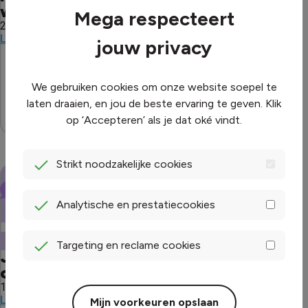
wat is slim, en vooral wat niet?
Mega respecteert
24 February 2026
Joppe Boudeling
Lees artikel
jouw privacy
We gebruiken cookies om onze website soepel te
laten draaien, en jou de beste ervaring te geven. Klik
op ‘Accepteren’ als je dat oké vindt.
Strikt noodzakelijke cookies
Analytische en prestatiecookies
TIPS & ADVIES
Targeting en reclame cookies
Je energierekening onder
controle: dit kun je nu al doen
19 February 2026
Joppe Boudeling
Lees artikel
Mijn voorkeuren opslaan