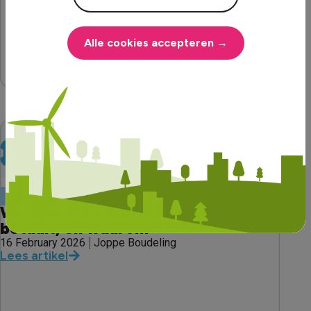
Alle cookies accepteren →
TECH & ONTWIKKELINGEN
Wat je in 2026 voor energie
betaalt, en waarom
16 February 2026
Joppe Boudeling
Lees artikel