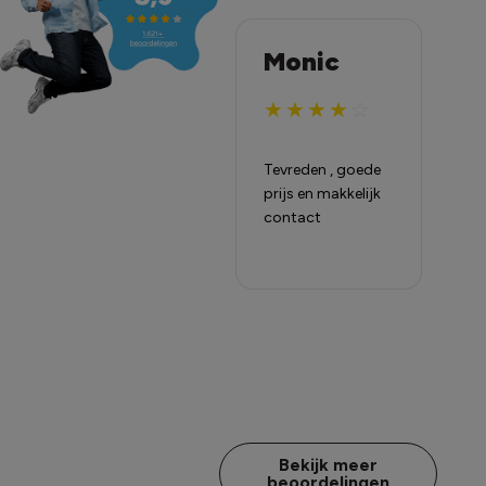
J. (J.) Pol
Monic
A
H
★
★
★
★
★
★
★
★
★
☆
Komt de
Tevreden , goede
afspraken na,
prijs en makkelijk
Pr
contact via email
contact
is super snel. Dank
jullie wel.
Bekijk meer
beoordelingen