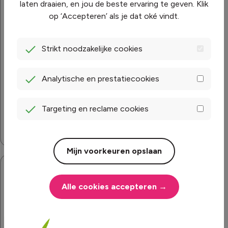
laten draaien, en jou de beste ervaring te geven. Klik
Ik wil
Wat is het
op ‘Accepteren’ als je dat oké vindt.
overstappen
verschil
naar Mega.
tussen een
Strikt noodzakelijke cookies
Moet ik mijn
vast en
huidige
variabel
Analytische en prestatiecookies
leverancier
tarief?
op de
Targeting en reclame cookies
hoogte
Ik ga
brengen?
verhuizen en
Mijn voorkeuren opslaan
ben nog
Moet ik een
geen klant
opzegboete
van Mega.
Alle cookies accepteren →
betalen als ik
Wat kan ik
overstap naar
doen om