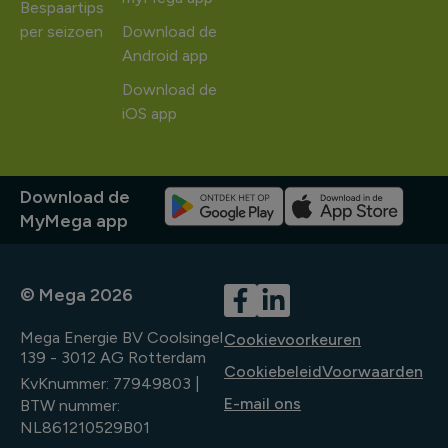
Bespaartips
per seizoen
Download de
Android app
Download de
iOS app
Download de
MyMega app
© Mega 2026
Mega Energie BV Coolsingel
Cookievoorkeuren
139 - 3012 AG Rotterdam
Cookiebeleid
Voorwaarden
KvKnummer: 77949803 |
E-mail ons
BTW nummer:
NL861210529B01