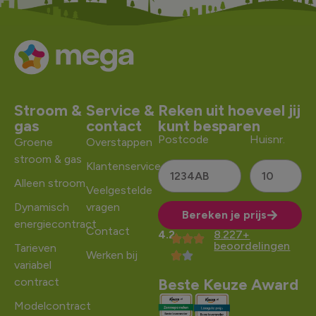
Stroom &
Service &
Reken uit hoeveel jij
gas
contact
kunt besparen
Postcode
Huisnr.
Groene
Overstappen
stroom & gas
Klantenservice
Alleen stroom
Veelgestelde
Dynamisch
vragen
Bereken je prijs
energiecontract
Contact
4.2
8.227+
Alternative:
beoordelingen
Tarieven
Werken bij
variabel
contract
Beste Keuze Award
Modelcontract