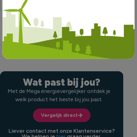
Mega?
energie van
Mega te
krijgen?
Bekijk alle vragen
Wat past bij jou?
Met de Mega energievergelijker ontdek je
welk product het beste bij jou past.
Vergelijk direct
Liever contact met onze Klantenservice?
We helpen je
hier
graag verder.