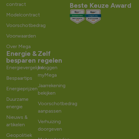
contract
Beste Keuze Award
Modelcontract
Voorschotbedrag
Voorwaarden
Over Mega
Energie &
Zelf
besparen
regelen
Energievergelijker
Inloggen
myMega
Bespaartips
Jaarrekening
Energieprijzen
bekijken
Duurzame
Voorschotbedrag
energie
aanpassen
Nieuws &
Verhuizing
artikelen
doorgeven
Geopolitiek