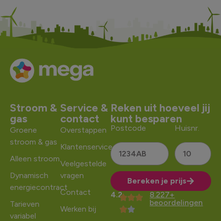
Stroom &
Service &
Reken uit hoeveel jij
gas
contact
kunt besparen
Postcode
Huisnr.
Groene
Overstappen
stroom & gas
Klantenservice
Alleen stroom
Veelgestelde
Dynamisch
vragen
Bereken je prijs
energiecontract
Contact
4.2
8.227+
Alternative:
beoordelingen
Tarieven
Werken bij
variabel