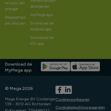
Meterstanden
en prijs van
doorgeven
energie
myMega app
Bespaartips
per seizoen
Download de
Android app
Download de
iOS app
Download de
MyMega app
© Mega 2026
Mega Energie BV Coolsingel
Cookievoorkeuren
139 - 3012 AG Rotterdam
Cookiebeleid
Voorwaarden
KvKnummer: 77949803 |