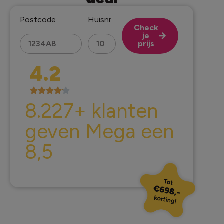
Postcode
Huisnr.
Check
je
prijs
Alternative:
4.2
8.227+ klanten
geven Mega een
8,5