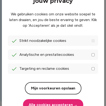
jouw privacy
Jouw bericht
We gebruiken cookies om onze website soepel te
laten draaien, en jou de beste ervaring te geven. Klik
op ‘Accepteren’ als je dat oké vindt.
Strikt noodzakelijke cookies
Verstuur
Alternative:
Analytische en prestatiecookies
Targeting en reclame cookies
Mijn voorkeuren opslaan
Overige contact
Alle cookies accepteren →