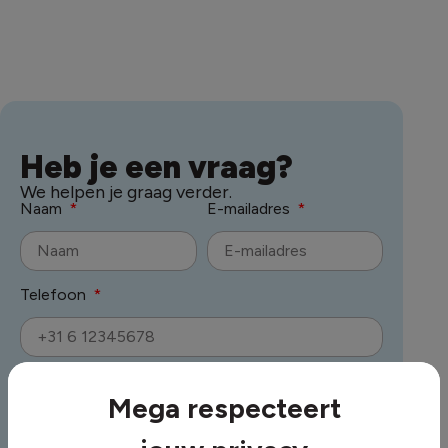
Heb je een vraag?
We helpen je graag verder.
Naam
E-mailadres
Telefoon
Onderwerp
Mega respecteert