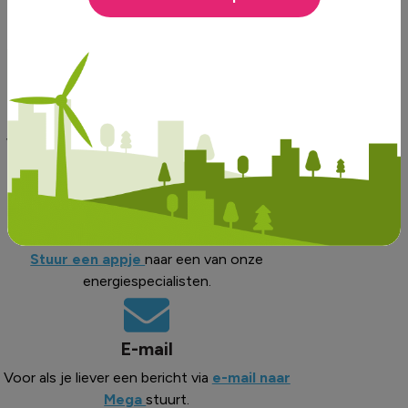
mogelijkheden:
Bellen
Spreek met een energiespecialist op
werkdagen van 10:00 tot 16:30 uur. Bel ons
op
010-88 000 88
.
WhatsApp
Stuur een appje
naar een van onze
energiespecialisten.
E-mail
Voor als je liever een bericht via
e-mail naar
Mega
stuurt.