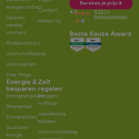
Bereken je prijs
energiecontract
Contact
4.2
8.227+
Alternative:
beoordelingen
Tarieven
Werken bij
variabel
contract
Beste Keuze Award
Modelcontract
Voorschotbedrag
Voorwaarden
Over Mega
Energie &
Zelf
besparen
regelen
Energievergelijker
Inloggen
myMega
Bespaartips
Jaarrekening
Energieprijzen
bekijken
Duurzame
Voorschotbedrag
energie