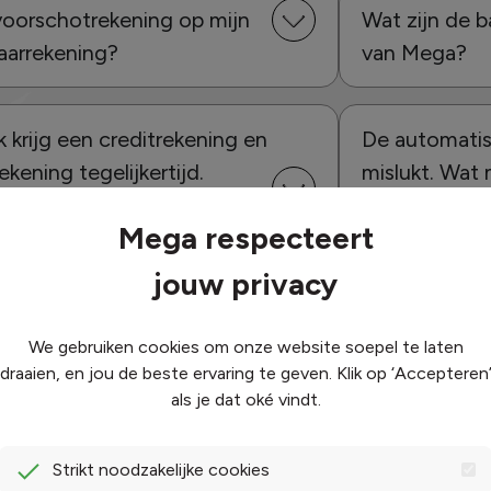
voorschotrekening op mijn
Wat zijn de 
jaarrekening?
van Mega?
Ik krijg een creditrekening en
De automatis
rekening tegelijkertijd.
mislukt. Wat
Verekenen jullie dit
Mega respecteert
automatisch?
jouw privacy
We gebruiken cookies om onze website soepel te laten
draaien, en jou de beste ervaring te geven. Klik op ‘Accepteren
als je dat oké vindt.
Strikt noodzakelijke cookies