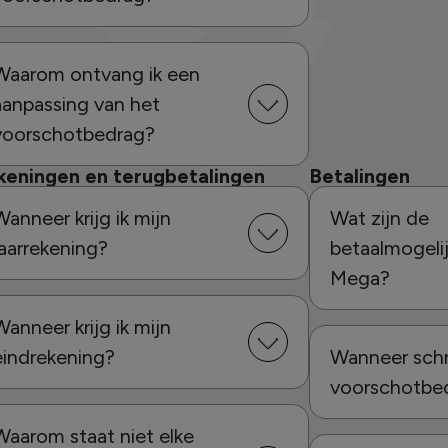
Waarom ontvang ik een
aanpassing van het
voorschotbedrag?
keningen en terugbetalingen
Betalingen
Wanneer krijg ik mijn
Wat zijn de
jaarrekening?
betaalmogeli
Mega?
Wanneer krijg ik mijn
eindrekening?
Wanneer schr
voorschotbed
Waarom staat niet elke