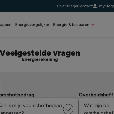
Over Mega
Contact
myMeg
tappen
Energievergelijker
Energie & besparen
Veelgestelde vragen
Energierekening
orschotbedrag
Overheidsheff
Kan ik mijn voorschotbedrag
Wat zijn de
aanpassen?
overheidshef