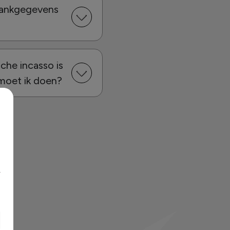
bankgegevens
che incasso is
 moet ik doen?
’