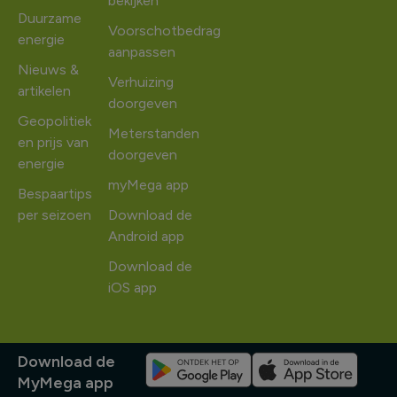
bekijken
Duurzame
Voorschotbedrag
energie
aanpassen
Nieuws &
Verhuizing
artikelen
doorgeven
Geopolitiek
Meterstanden
en prijs van
doorgeven
energie
myMega app
Bespaartips
per seizoen
Download de
Android app
Download de
iOS app
Download de
MyMega app