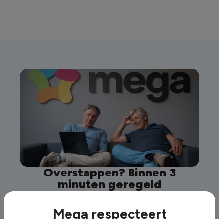
Overstappen? Binnen 3
minuten geregeld
Overstappen naar Mega was nog nooit zo simpel.
We regelen alles voor je, zodat jij zorgeloos
Mega respecteert