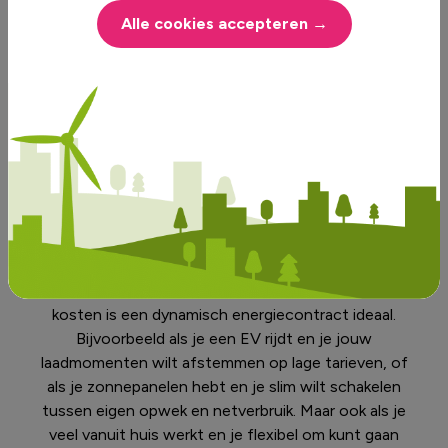
Alle cookies accepteren →
Past dynamische energie bij
mij?
Als je actief wilt sturen op je energieverbruik en
kosten is een dynamisch energiecontract ideaal.
Bijvoorbeeld als je een EV rijdt en je jouw
laadmomenten wilt afstemmen op lage tarieven, of
als je zonnepanelen hebt en je slim wilt schakelen
tussen eigen opwek en netverbruik. Maar ook als je
veel vanuit huis werkt en je flexibel om kunt gaan