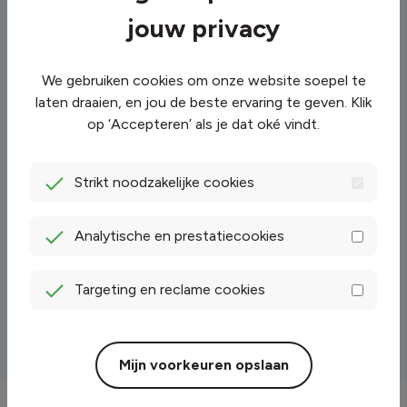
achterover kunt leunen. Of je nu online, of
jouw privacy
telefonisch met een energiespecialist je
aanmelding regelt. Binnen een paar minuten is je
aanmelding gereed.
We gebruiken cookies om onze website soepel te
En heb je nu een contract bij een andere
laten draaien, en jou de beste ervaring te geven. Klik
leverancier? Dan zeggen wij deze voor je op. Jij
op ‘Accepteren’ als je dat oké vindt.
hoeft niets te doen. Let wel op: als je huidige
contract nog niet is afgelopen, kan het zijn dat je
Strikt noodzakelijke cookies
een opzegboete moet betalen. Check dit eerst bij
je huidige leverancier.
Analytische en prestatiecookies
Meer over overstappen
Targeting en reclame cookies
Mijn voorkeuren opslaan