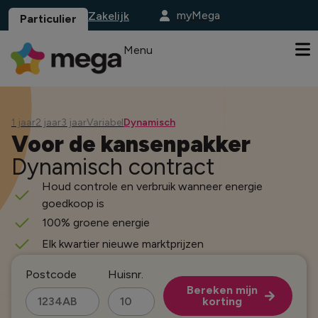
myMega
Zakelijk
Particulier
Menu
1 jaar
2 jaar
3 jaar
Variabel
Dynamisch
Voor de kansenpakker
Dynamisch contract
Houd controle en verbruik wanneer energie
goedkoop is
100% groene energie
Elk kwartier nieuwe marktprijzen
Postcode
Huisnr.
Bereken mijn
korting