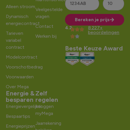
Alleen stroom
Veelgestelde
Dynamisch
vragen
Bereken je prijs
energiecontract
Contact
4.2
8.227+
Alternative:
beoordelingen
Tarieven
Werken bij
variabel
contract
Beste Keuze Award
Modelcontract
Voorschotbedrag
Voorwaarden
Over Mega
Energie &
Zelf
besparen
regelen
Energievergelijker
Inloggen
myMega
Bespaartips
Jaarrekening
Energieprijzen