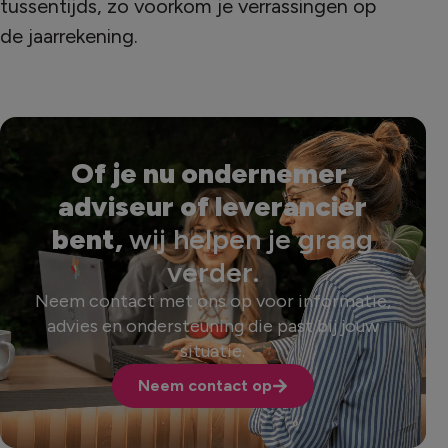
tussentijds, zo voorkom je verrassingen op
de jaarrekening.
Of je nu ondernemer,
adviseur of leverancier
bent,
wij helpen je graag
verder.
Neem contact met ons op voor informatie,
advies en ondersteuning die past bij jouw
situatie.
Neem contact op