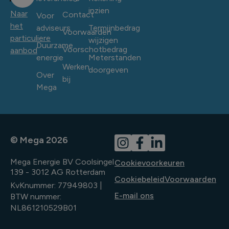
inzien
Naar
Contact
Voor
het
adviseurs
Termijnbedrag
Voorwaarden
particuliere
wijzigen
Duurzame
Voorschotbedrag
aanbod
energie
Meterstanden
Werken
doorgeven
Over
bij
Mega
© Mega 2026
Mega Energie BV Coolsingel
Cookievoorkeuren
139 - 3012 AG Rotterdam
Cookiebeleid
Voorwaarden
KvKnummer: 77949803 |
E-mail ons
BTW nummer:
NL861210529B01