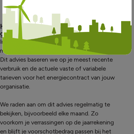
kortingen. Na minimaal één jaar wordt
korting verrekend op de jaarrekening.
Houd je voorschotbedrag in de
gaten in myMega Zakelijk
In de myMega Zakelijk portal krijg je elke
maand een advies voor je voorschotbedrag.
Dit advies baseren we op je meest recente
verbruik en de actuele vaste of variabele
tarieven voor het energiecontract van jouw
organisatie.
We raden aan om dit advies regelmatig te
bekijken, bijvoorbeeld elke maand. Zo
voorkom je verrassingen op de jaarrekening
en blijft je voorschotbedrag passen bij het