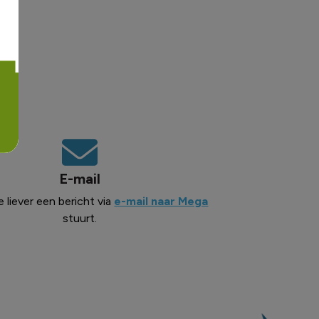
E-mail
e liever een bericht via
e-mail naar Mega
stuurt.