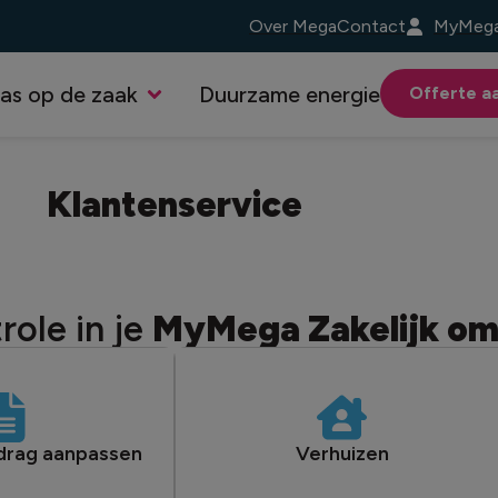
Over Mega
Contact
MyMega 
as op de zaak
Duurzame energie
Offerte a
Klantenservice
role in je
MyMega Zakelijk o
drag aanpassen
Verhuizen