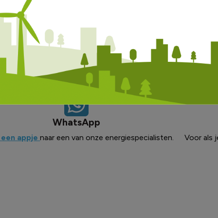
em contact met ons op
WhatsApp
 een appje
naar een van onze energiespecialisten.
Voor als j