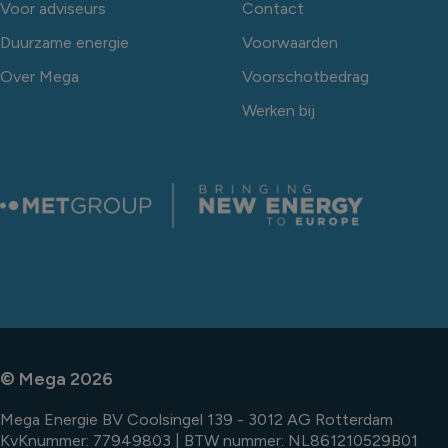
Voor adviseurs
Contact
Duurzame energie
Voorwaarden
Over Mega
Voorschotbedrag
Werken bij
© Mega 2026
Mega Energie BV Coolsingel 139 - 3012 AG Rotterdam
KvKnummer: 77949803 | BTW nummer: NL861210529B01