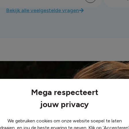
Bekijk alle veelgestelde vragen
 zakelijke energie?
Mega respecteert
staan voor je klaar.
jouw privacy
hternaam
We gebruiken cookies om onze website soepel te laten
draaien, en jou de beste ervaring te geven. Klik op ‘Accepteren