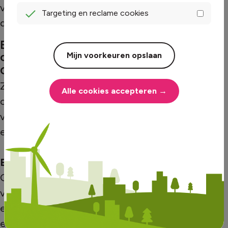
vaker organiseren ondernemersverenigingen
Targeting en reclame cookies
dit soort collectieve inkoopacties.
Extra tips om nog meer te besparen
op je energie
Mijn voorkeuren opslaan
Onderhoud van apparatuur en installaties
Zorg ervoor dat je regelmatig je machines
Alle cookies accepteren →
onderhoudt. Zo draait alles efficiënt en
verbruiken machines niet onnodig meer
energie.
Energie-audits en subsidie
Gemeenten en provincies bieden
verschillende subsidies aan voor
energiebsparende maatregelen. En een
energie-audit kan waardevol inzicht geven in