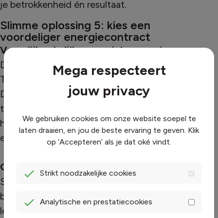
je betrokkenheid én resultaat.
Slimme oplossing 5: kies een
voordeliger energiecontract
Vergelijk zakelijke energieleveranciers
De energiemarkt is ontzettend dynamisch.
Mega respecteert
Tarieven verschillen sterk per leverancier.
jouw privacy
Door regelmatig naar je tarieven en contract
te kijken, te vergelijken én te
We gebruiken cookies om onze website soepel te
heroonderhandelen, kan je al snel duizenden
laten draaien, en jou de beste ervaring te geven. Klik
euro’s besparen.
op ‘Accepteren’ als je dat oké vindt.
Groepsvoordeel en collectieve inkoop
Strikt noodzakelijke cookies
Samen inkopen met andere bedrijven op een
bedrijventerrein is vaak een slimme zet. Het
Analytische en prestatiecookies
levert immers lagere tarieven op. Steeds