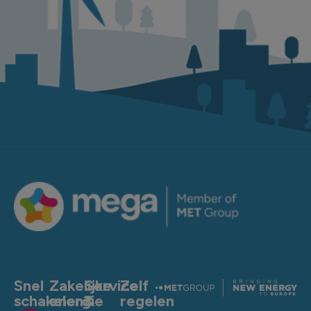
Snel
Zakelijke
Service
Zelf
schakelen?
energie
&
regelen